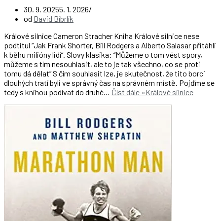
30. 9. 2025
5. 1. 2026
od
David Bíbrlík
Králové silnice Cameron Stracher Kniha Králové silnice nese
podtitul “Jak Frank Shorter, Bill Rodgers a Alberto Salasar přitáhli
k běhu milióny lidí“. Slovy klasika: “Můžeme o tom vést spory,
můžeme s tím nesouhlasit, ale to je tak všechno, co se proti
tomu dá dělat” S čím souhlasit lze, je skutečnost, že tito borci
dlouhých tratí byli ve správný čas na správném místě. Pojďme se
tedy s knihou podívat do druhé…
Číst dále »
Králové silnice