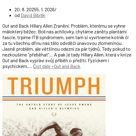
20. 8. 2025
5. 1. 2026
od
David Bíbrlík
Out and Back Hillary Allen Zranění. Problém, kterému se vyhne
málokterý běžec. Bolí nás achilovky, chytáme záněty plantární
fascie, trpíme ITB syndromem, sem tam si vyvrtneme kotník či
za tu všechnu dřinu nás tělo odvděčí únavovou zlomeninou.
Jasně problém, ale většinou odezní za pár týdnů. Tedy pokud to
nezkoušíme “přeběhat”… A pak je tady Hillary Allen, která v knize
Out and Back vypráví svůj příběh o přežití. Fyzickém i
psychickém.…
Číst dále »
Out and Back