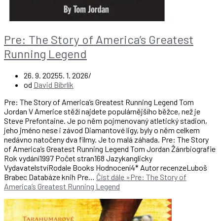
Pre: The Story of America’s Greatest
Running Legend
26. 9. 2025
5. 1. 2026
od
David Bíbrlík
Pre: The Story of America’s Greatest Running Legend Tom
Jordan V Americe stěží najdete populárnějšího běžce, než je
Steve Prefontaine. Je po něm pojmenovaný atletický stadion,
jeho jméno nese i závod Diamantové ligy, byly o něm celkem
nedávno natočeny dva filmy. Je to malá záhada. Pre: The Story
of America’s Greatest Running Legend Tom Jordan Žánrbiografie
Rok vydání1997 Počet stran168 Jazykanglicky
VydavatelstvíRodale Books Hodnocení4* Autor recenzeLuboš
Brabec Databáze knih Pre…
Číst dále »
Pre: The Story of
America’s Greatest Running Legend