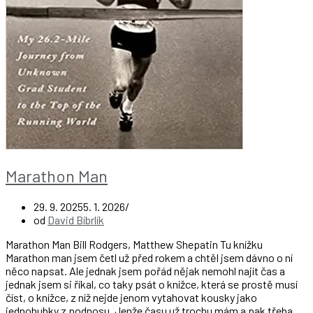
Marathon Man
29. 9. 2025
5. 1. 2026
od
David Bíbrlík
Marathon Man Bill Rodgers, Matthew Shepatin Tu knížku
Marathon man jsem četl už před rokem a chtěl jsem dávno o ní
něco napsat. Ale jednak jsem pořád nějak nemohl najít čas a
jednak jsem si říkal, co taky psát o knížce, která se prostě musí
číst, o knížce, z níž nejde jenom vytahovat kousky jako
jednohubky z podnosu. Jenže času už trochu mám a pak třeba