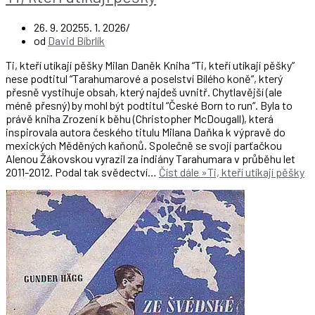
26. 9. 2025
5. 1. 2026
od
David Bíbrlík
Ti, kteří utíkají pěšky Milan Daněk Kniha “Ti, kteří utíkají pěšky”
nese podtitul “Tarahumarové a poselství Bílého koně“, který
přesně vystihuje obsah, který najdeš uvnitř. Chytlavější (ale
méně přesný) by mohl být podtitul “České Born to run“. Byla to
právě kniha Zrození k běhu (Christopher McDougall), která
inspirovala autora českého titulu Milana Daňka k výpravě do
mexických Měděných kaňonů. Společně se svojí parťačkou
Alenou Žákovskou vyrazil za indiány Tarahumara v průběhu let
2011-2012. Podal tak svědectví…
Číst dále »
Ti, kteří utíkají pěšky