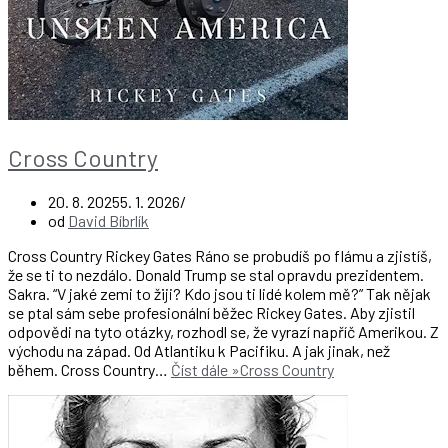
Cross Country
20. 8. 2025
5. 1. 2026
od
David Bíbrlík
Cross Country Rickey Gates Ráno se probudíš po flámu a zjistíš,
že se ti to nezdálo. Donald Trump se stal opravdu prezidentem.
Sakra. “V jaké zemi to žiji? Kdo jsou ti lidé kolem mě?” Tak nějak
se ptal sám sebe profesionální běžec Rickey Gates. Aby zjistil
odpovědi na tyto otázky, rozhodl se, že vyrazí napříč Amerikou. Z
východu na západ. Od Atlantiku k Pacifiku. A jak jinak, než
během. Cross Country…
Číst dále »
Cross Country