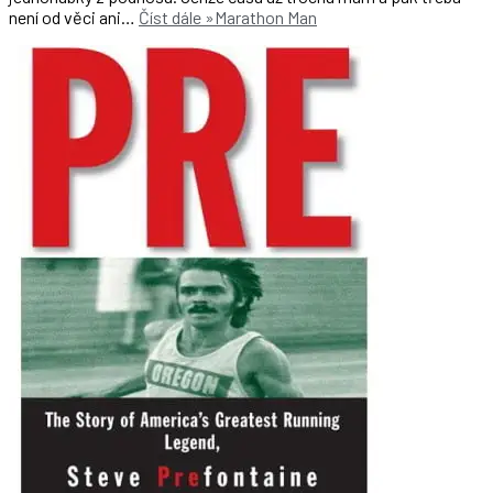
není od věci ani…
Číst dále »
Marathon Man