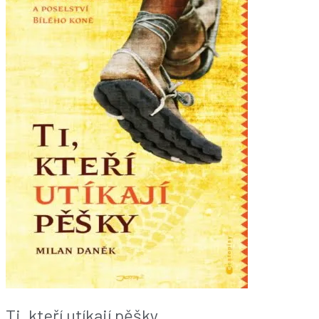
Ti, kteří utíkají pěšky