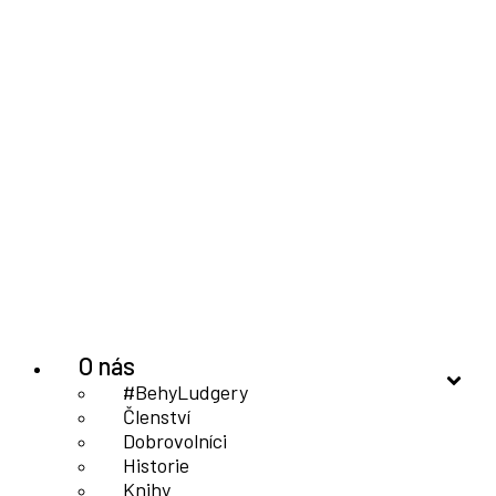
O nás
#BehyLudgery
Členství
Dobrovolníci
Historie
Knihy