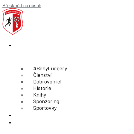
Přeskočit na obsah
O nás
#BehyLudgery
Členství
Dobrovolníci
Historie
Knihy
Sponzoring
Sportovky
Akce klubu
L 15