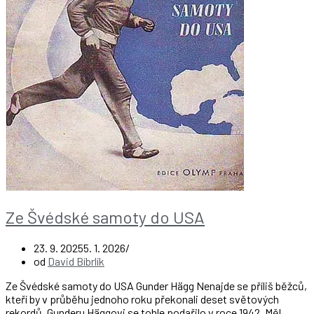
Ze Švédské samoty do USA
23. 9. 2025
5. 1. 2026
od
David Bíbrlík
Ze Švédské samoty do USA Gunder Hägg Nenajde se příliš běžců,
kteří by v průběhu jednoho roku překonali deset světových
rekordů. Gunderu Häggovi se tohle podařilo v roce 1942. Měl